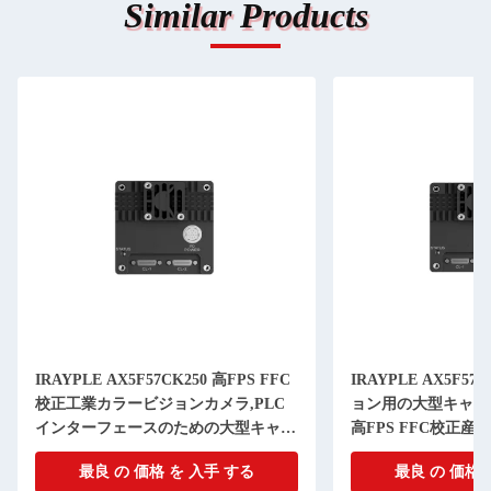
Similar Products
IRAYPLE AX5F57CK250 高FPS FFC
IRAYPLE AX5F5
校正工業カラービジョンカメラ,PLC
ョン用の大型キャッ
インターフェースのための大型キャッ
高FPS FFC校正
シュ安定性
最良 の 価格 を 入手 する
最良 の 価格 