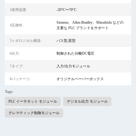
3使用温度:
-20°C〜70°C
Siemens、Allen-Bradley、Mitsubishi などの
4互換性:
主要な PLC ブランドをサポート
5トポロジカル構造:
バス型,星型
6出力:
制御された分離DC電圧
7タイプ:
入力/出力モジュール
8パッケージ:
オリジナルペーパーボックス
Tags:
PLC イーサネット モジュール
デジタル出力 モジュール
テレマティック制御モジュール