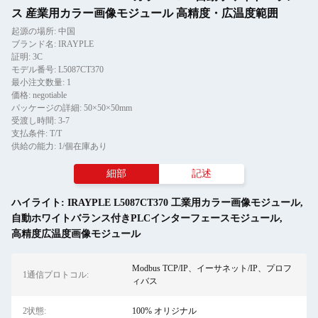
ス 産業用カラー画像モジュール 高精度・広温度範囲
起源の場所: 中国
ブランド名: IRAYPLE
証明: 3C
モデル番号: L5087CT370
最小注文数量: 1
価格: negotiable
パッケージの詳細: 50×50×50mm
受渡し時間: 3-7
支払条件: T/T
供給の能力: 1/個在庫あり
細部
記述
ハイライト:
IRAYPLE L5087CT370 工業用カラー画像モジュール
,
自動ホワイトバランス付きPLCインターフェースモジュール
,
高精度広温度画像モジュール
Modbus TCP/IP、イーサネット/IP、プロフ
1通信プロトコル:
ィバス
2状態:
100% オリジナル