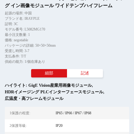
グ イン画像モジュール ワイドテンプハイフレーム
起源の場所: 中国
ブランド名: IRAYPLE
証明: 3C
モデル番号: L5082MG170
最小注文数量: 1
価格: negotiable
パッケージの詳細: 50×50×50mm
受渡し時間: 3-7
支払条件: T/T
供給の能力: 1/個在庫あり
細部
記述
ハイライト:
GigE Vision産業用画像モジュール
,
HDRイメージング PLCインターフェースモジュール
,
広温度・高フレームモジュール
1保護の程度:
IP65 / IP66 / IP67 / IP68
2保護等級:
IP20