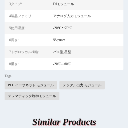
3タイプ:
DIモジュール
4製品ファミリ:
アナログ入力モジュール
5使用温度:
-20°C〜70°C
6長さ:
55のmm
7トポロジカル構造:
バス型,星型
8重さ:
-20℃～60℃
Tags:
PLC イーサネット モジュール
デジタル出力 モジュール
テレマティック制御モジュール
Similar Products