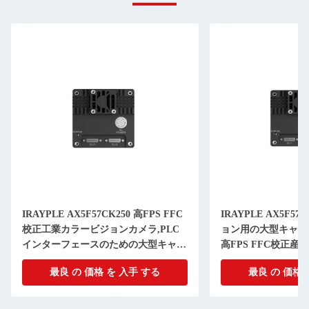
IRAYPLE AX5F57CK250 高FPS FFC
IRAYPLE AX5F5
校正工業カラービジョンカメラ,PLC
ョン用の大型キャッ
インターフェースのための大型キャッ
高FPS FFC校正
シュ安定性
最良 の 価格 を 入手 する
最良 の 価格 