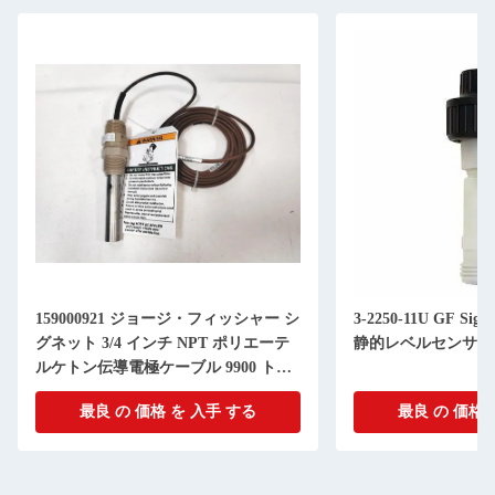
159000921 ジョージ・フィッシャー シ
3-2250-11U GF Si
グネット 3/4 インチ NPT ポリエーテ
静的レベルセンサー
ルケトン伝導電極ケーブル 9900 トラ
ンスミッター
最良 の 価格 を 入手 する
最良 の 価格 