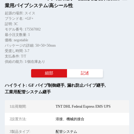
業用パイプシステム/高シール性
起源の場所: スイス
ブランド名: +GF+
証明: 3C
モデル番号: 175567002
最小注文数量: 1
価格: negotiable
パッケージの詳細: 50×50×50mm
受渡し時間: 3-7
支払条件: T/T
供給の能力: 1/個在庫あり
細部
記述
ハイライト:
GF パイプ制御継手
,
漏れ防止パイプ継手
,
工業用配管システム継手
1出荷期間:
TNT DHL Federal Express EMS UPS
2設置方法:
溶接、機械的接合
3製品タイプ:
配管システム