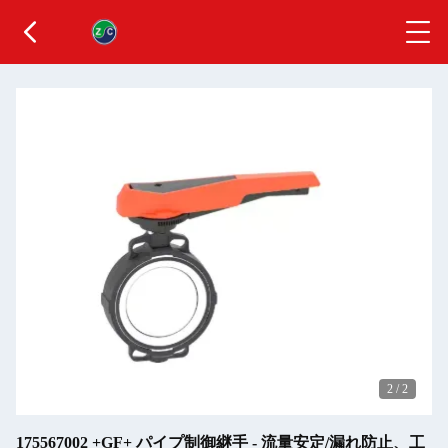
2
/
2
175567002 +GF+ パイプ制御継手 - 流量安定/漏れ防止、工