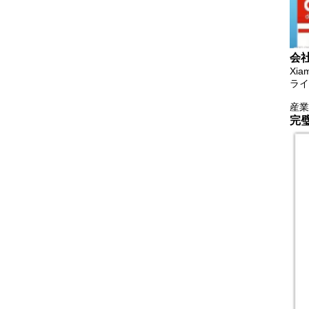
会
Xi
ライ
産業
完