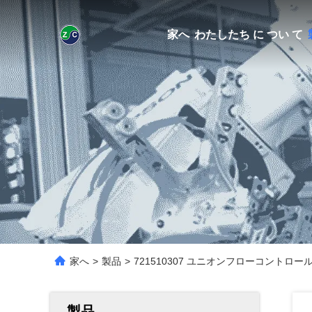
家へ
わたしたち に つい て
家へ
>
製品
>
721510307 ユニオンフローコントロール 
製品