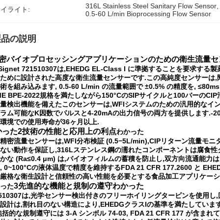
316L Stainless Steel Sanitary Flow Sensor
,
イライト:
0.5-60 L/min Bioprocessing Flow Sensor
製品の説明
精密バイオプロセッシングアプリケーションのための衛生流量セ
 Signet 721510307は,EHEDG EL-Class I に準拠する
ために設計された高度な衛生流量センサーです.この高純度センサーは,
術を組み込みます, 0.5-60 L/min の流量範囲で ±0.5% の精度を, ≤
ME BPE-2022規格を満たしながら150°CのSIPサイクルと100バーの
量検出機能を備えたこのセンサーは,WFIシステムのための汎用的なイ
ラム可能なK因数でパルスと4-20mAの出力信号の両方を提供します.-20
環境での使用寿命が36ヶ月以上.
かった
2技術の性能と応用上の利点
わかった
精密流量センサーは,WFI分布検証 (0.5−5L/min),CIPリターン
ない動作を保証し,316Lステンレス鋼の濡れたコンポーネントは腐食
かな (Ra≤0.4 μm) は,バイオフィルムの蓄積を防止し,双方向流通
, 0~100°Cの液体温度で精度を維持するFDA 21 CFR 177.2600 
厳格な衛生設計と信頼性の高い性能を必要とする食品加工アプリケーシ
3先進的な機能と規制の遵守
わかった
った
1510307は,光学センサー検出付きのフリーホイリングタービンを使用し
設計は,割れ目のない構造により,EHEDGクラスIの基準を満たしていますS
包括的な規制遵守には 3-A シンボル 74-03, FDA 21 CFR 177 