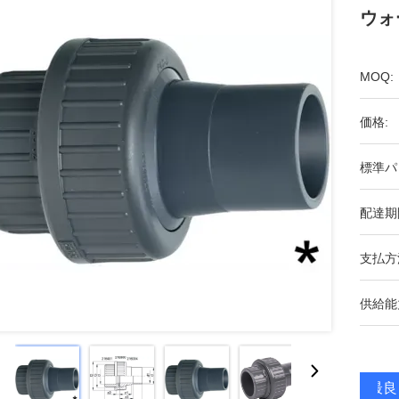
ウォ
MOQ:
価格:
標準パ
配達期
支払方
供給能
最良