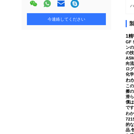
ハ
今連絡してください
1
GF
ンの
の技
AS
向流
ログ
化学
わ
この
擦の
滑ら
償は
です
わか
72
的な
品.