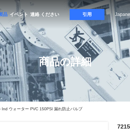
製品
イベント
連絡 ください
引用
Japane
商品の詳細
Ind ウォーター PVC 150PSI 漏れ防止バルブ
72