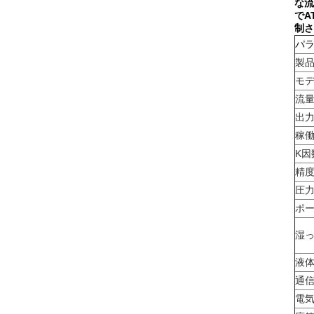
な流
でA
制さ
パ
製
モ
流
出
稼
K因
精
圧
ポ
湿
液
通
電