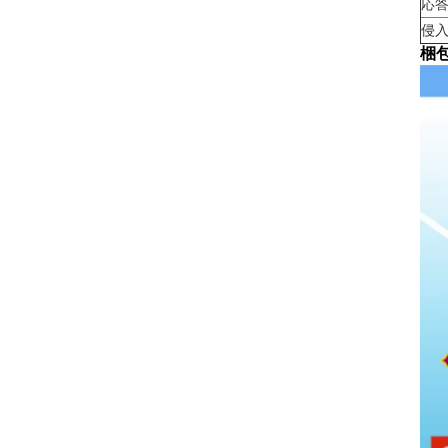
応
侵
梱包