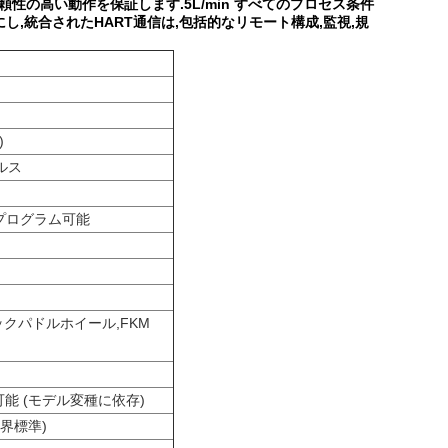
性の高い動作を保証します.5L/min すべてのプロセス条件
し,統合されたHART通信は,包括的なリモート構成,監視,規
ー
)
パルス
プログラム可能
ックパドルホイール,FKM
可能 (モデル変種に依存)
界標準)