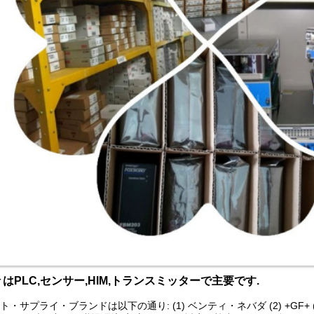
はPLC,センサー,HIM,トランスミッターで主要です.
ト・サプライ・ブランドは以下の通り: (1) ベンティ・ネバダ (2) +GF+ (3)