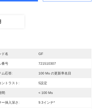
明
ンド名
GF
ル番号
721510307
テム応答:
100 Ms の更新率名目
コントラスト:
5設定
間:
< 100 Ms
サー挿入深さ:
9.3インチ*