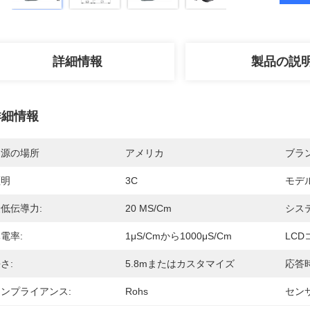
詳細情報
製品の説
詳細情報
起源の場所
アメリカ
ブラ
証明
3C
モデ
低伝導力:
20 ΜS/cm
シス
電率:
1μS/cmから1000μS/cm
LCD
さ:
5.8mまたはカスタマイズ
応答時
ンプライアンス:
Rohs
セン