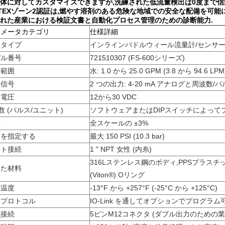
体に対してカスタマイズできますが,洗練された低流量検出は0度まで信頼
TEXゾーン2認証は,燃やす溶剤のある危険な地域での安全な配備を可能に
れた産業における検証文書と自動化プロセス管理のための診断能力.
ラメータカテゴリ
仕様詳細
品タイプ
インラインパドルウィール流量計/センサ
デル番号
721510307 (FS-600シリーズ)
量範囲
水: 1.0 から 25.0 GPM (3.8 から 94.6 LPM
力信号
2 つの出力: 4-20 mA アナログと周波数/
働電圧
12から30 VDC
数 (パルス/ユニット)
ソフトウェアまたはDIPスイッチによって
度
全スケールの ±3%
力を指定する
最大 150 PSI (10.3 bar)
ート接続
1 " NPT 女性 (内糸)
316Lステンレス鋼のボディ,PPSプラスチ
った材料
(Viton®) Oリング
体温度
-13°F から +257°F (-25°C から +125°C)
信プロトコル
IO-Link を通してオプションでプログラム
気接続
5ピンM12コネクタ (ダブル出力のための業