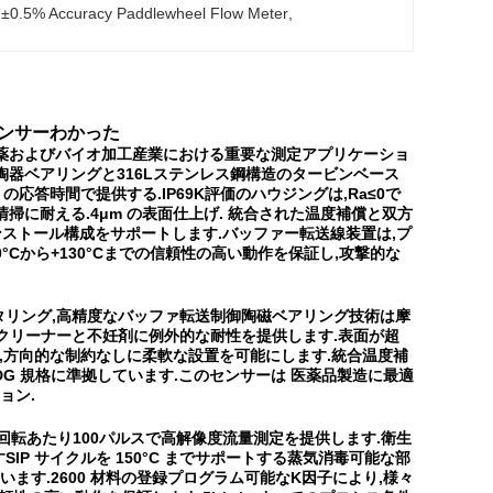
 
±0.5% Accuracy Paddlewheel Flow Meter
, 
ンサー
わかった
ことを要求する製薬およびバイオ加工産業における重要な測定アプリケーショ
陶器ベアリングと316Lステンレス鋼構造のタービンベース
80ms の応答時間で提供する.IP69K評価のハウジングは,Ra≤0で
CIP清掃に耐える.4μm の表面仕上げ. 統合された温度補償と双方
ンストール構成をサポートします.バッファー転送線装置は,プ
°Cから+130°Cまでの信頼性の高い動作を保証し,攻撃的な
流量モニタリング,高精度なバッファ転送制御陶磁ベアリング技術は摩
性クリーナーと不妊剤に例外的な耐性を提供します.表面が超
能力は,方向的な制約なしに柔軟な設置を可能にします.統合温度補
と EHEDG 規格に準拠しています.このセンサーは 医薬品製造に最適
ョン.
,回転あたり100パルスで高解像度流量測定を提供します.衛生
IP サイクルを 150°C までサポートする蒸気消毒可能な部
が含まれています.2600 材料の登録プログラム可能なK因子により,様々