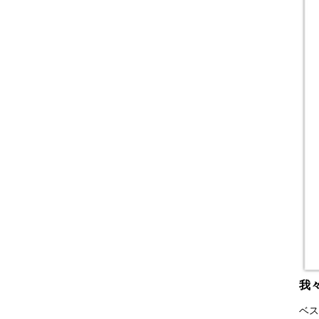
我々
ベス