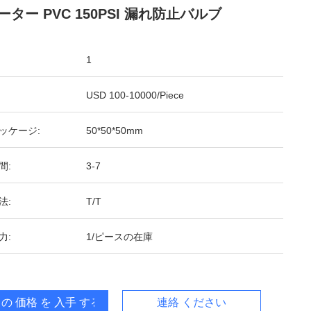
ーター PVC 150PSI 漏れ防止バルブ
1
USD 100-10000/Piece
ッケージ:
50*50*50mm
間:
3-7
法:
T/T
力:
1/ピースの在庫
 の 価格 を 入手 する
連絡 ください