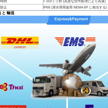
答時間
< 250ミリ秒 (高度な信号処理により高速)
入防止
IP68 (潜水用用途用 NEMA 6P に相当する)
 と 輸送