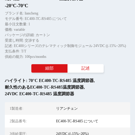
-20°C-70°C
ブランド名: liancheng
モデル番号: EC400-TC-RS485 について
最小注文数量: 1
価格: variable
パッケージの詳細: カートン
受渡し時間: 交渉する
記述: EC400シリーズのテレマティック制御モジュール 24VDC ((-15%~20%)
支払条件: T/T
供給の能力: 100pcs/months
細部
記述
ハイライト:
70°C EC400-TC-RS485 温度調節器
,
耐久性のあるEC400-TC-RS485温度調節器
,
24VDC EC400-TC-RS485 温度調節器
1製造者:
リアンチェン
2製品番号:
EC400-TC-RS485 について
3供給電圧:
24VDC ((-15%~20%)