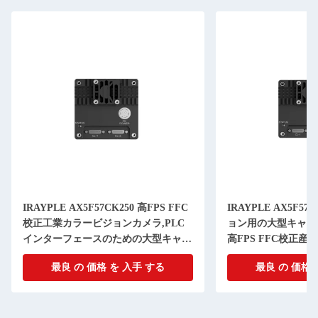
IRAYPLE AX5F57CK250 高FPS FFC
IRAYPLE AX5F5
校正工業カラービジョンカメラ,PLC
ョン用の大型キャッ
インターフェースのための大型キャッ
高FPS FFC校正
シュ安定性
最良 の 価格 を 入手 する
最良 の 価格 