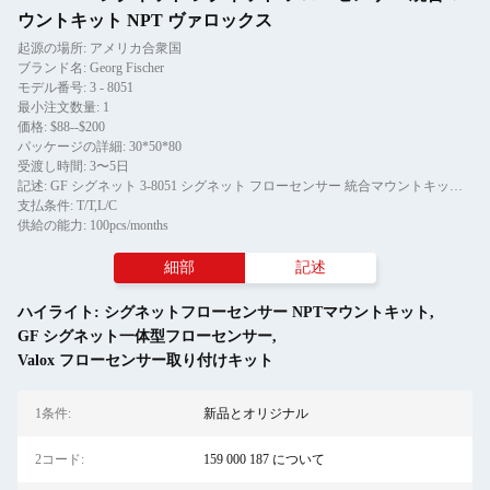
ウントキット NPT ヴァロックス
起源の場所: アメリカ合衆国
ブランド名: Georg Fischer
モデル番号: 3 - 8051
最小注文数量: 1
価格: $88--$200
パッケージの詳細: 30*50*80
受渡し時間: 3〜5日
記述: GF シグネット 3-8051 シグネット フローセンサー 統合マウントキット NPT ヴァロックス
支払条件: T/T,L/C
供給の能力: 100pcs/months
細部
記述
ハイライト:
シグネットフローセンサー NPTマウントキット
,
GF シグネット一体型フローセンサー
,
Valox フローセンサー取り付けキット
1条件:
新品とオリジナル
2コード:
159 000 187 について