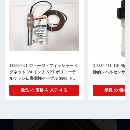
159000921 ジョージ・フィッシャー シ
3-2250-11U GF Si
グネット 3/4 インチ NPT ポリエーテ
静的レベルセンサー
ルケトン伝導電極ケーブル 9900 トラ
ンスミッター
最良 の 価格 を 入手 する
最良 の 価格 