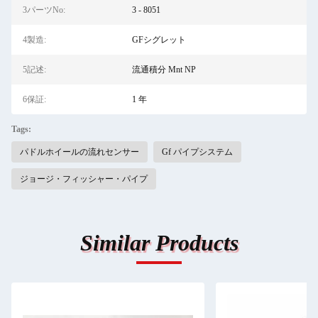
3パーツNo:
3 - 8051
4製造:
GFシグレット
5記述:
流通積分 Mnt NP
6保証:
1 年
Tags:
パドルホイールの流れセンサー
Gf パイプシステム
ジョージ・フィッシャー・パイプ
Similar Products